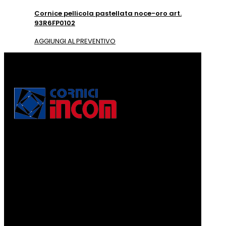
Cornice pellicola pastellata noce-oro art.
93R6FP0102
AGGIUNGI AL PREVENTIVO
Via Puccini, 3
56010, Vicopisano (PI) - Italy
PEC: corniciincom@legalmail.it
P.IVA 01467520506
REA: PI - 129891
Informativa di cui alla legge 4.8.2017, n. 124, art. 1, co.
125-129