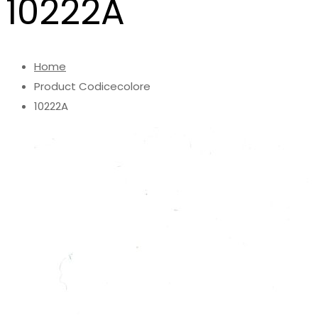
10222A
Home
Product Codicecolore
10222A