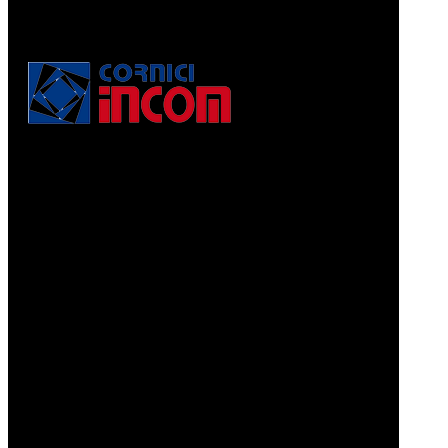
Via Puccini, 3
56010, Vicopisano (PI) - Italy
PEC: corniciincom@legalmail.it
P.IVA 01467520506
REA: PI - 129891
Informativa di cui alla legge 4.8.2017, n. 124, art. 1, co.
125-129
Prodotti
CORNICI A PELLICOLA
CORNICI GRAFFIATE
CORNICI ORO MACCHINA