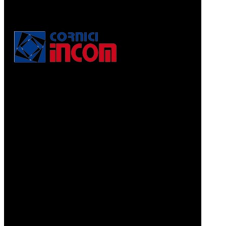
Via Puccini, 3
56010, Vicopisano (PI) - Italy
PEC: corniciincom@legalmail.it
P.IVA 01467520506
REA: PI - 129891
Informativa di cui alla legge 4.8.2017, n. 124, art. 1, co.
125-129
Prodotti
CORNICI A PELLICOLA
CORNICI GRAFFIATE
CORNICI ORO MACCHINA