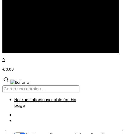
Cookie Policy
© Incom CORNICI
0
€0.00
No translations available for this
page