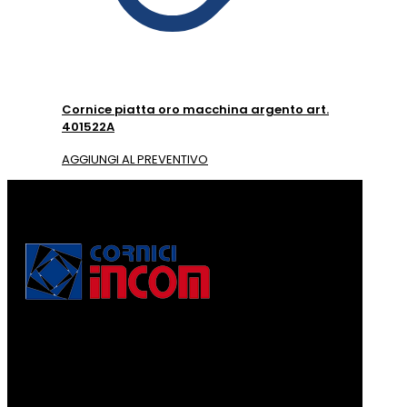
Cornice piatta oro macchina argento art.
401522A
AGGIUNGI AL PREVENTIVO
Via Puccini, 3
56010, Vicopisano (PI) - Italy
PEC: corniciincom@legalmail.it
P.IVA 01467520506
REA: PI - 129891