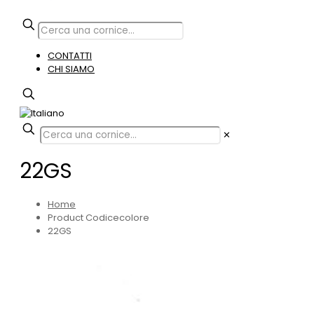
CONTATTI
CHI SIAMO
✕
22GS
Home
Product Codicecolore
22GS