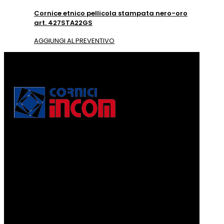
Cornice etnico pellicola stampata nero-oro
art. 427STA22GS
AGGIUNGI AL PREVENTIVO
Via Puccini, 3
56010, Vicopisano (PI) - Italy
PEC: corniciincom@legalmail.it
P.IVA 01467520506
REA: PI - 129891
Informativa di cui alla legge 4.8.2017, n. 124, art. 1, co.
125-129