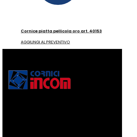
Cornice piatta pellicola oro art. 40153
AGGIUNGI AL PREVENTIVO
Via Puccini, 3
56010, Vicopisano (PI) - Italy
PEC: corniciincom@legalmail.it
P.IVA 01467520506
REA: PI - 129891