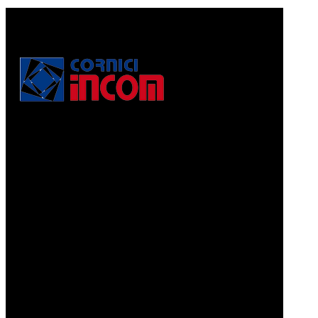
Via Puccini, 3
56010, Vicopisano (PI) - Italy
PEC: corniciincom@legalmail.it
P.IVA 01467520506
REA: PI - 129891
Informativa di cui alla legge 4.8.2017, n. 124, art. 1, co.
125-129
Prodotti
CORNICI A PELLICOLA
CORNICI GRAFFIATE