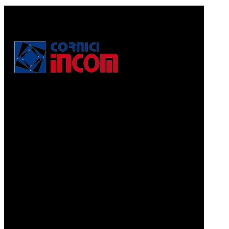
Via Puccini, 3
56010, Vicopisano (PI) - Italy
PEC: corniciincom@legalmail.it
P.IVA 01467520506
REA: PI - 129891
Informativa di cui alla legge 4.8.2017, n. 124, art. 1, co.
125-129
Prodotti
CORNICI A PELLICOLA
CORNICI GRAFFIATE