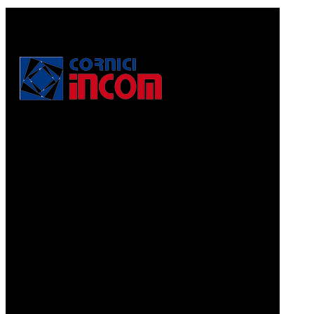
Via Puccini, 3
56010, Vicopisano (PI) - Italy
PEC: corniciincom@legalmail.it
P.IVA 01467520506
REA: PI - 129891
Informativa di cui alla legge 4.8.2017, n. 124, art. 1, co.
125-129
Prodotti
CORNICI A PELLICOLA
CORNICI GRAFFIATE