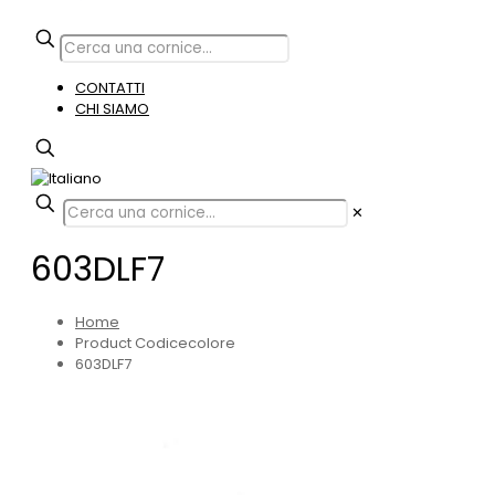
CONTATTI
CHI SIAMO
✕
603DLF7
Home
Product Codicecolore
603DLF7