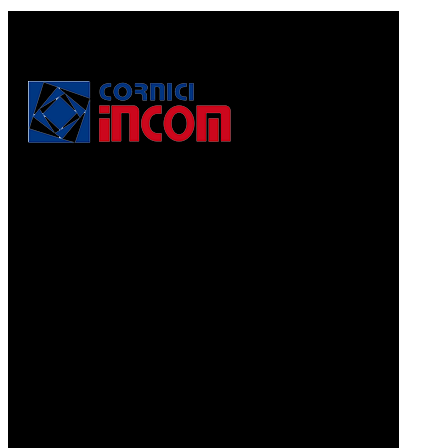
Via Puccini, 3
56010, Vicopisano (PI) - Italy
PEC: corniciincom@legalmail.it
P.IVA 01467520506
REA: PI - 129891
Informativa di cui alla legge 4.8.2017, n. 124, art. 1, co.
125-129
Prodotti
CORNICI A PELLICOLA
CORNICI GRAFFIATE