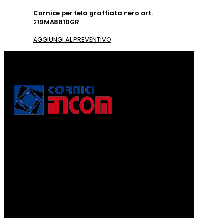
Cornice per tela graffiata nero art.
219MA8810GR
AGGIUNGI AL PREVENTIVO
Via Puccini, 3
56010, Vicopisano (PI) - Italy
PEC: corniciincom@legalmail.it
P.IVA 01467520506
REA: PI - 129891
Informativa di cui alla legge 4.8.2017, n. 124, art. 1, co.
125-129