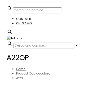
CONTATTI
CHI SIAMO
✕
A22OP
Home
Product Codicecolore
A22OP