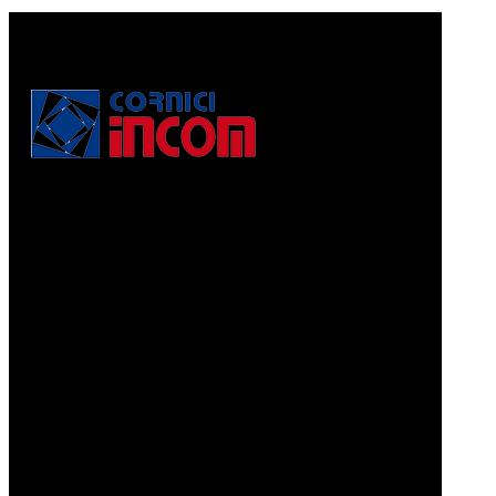
Via Puccini, 3
56010, Vicopisano (PI) - Italy
PEC: corniciincom@legalmail.it
P.IVA 01467520506
REA: PI - 129891
Informativa di cui alla legge 4.8.2017, n. 124, art. 1, co.
125-129
Prodotti
CORNICI A PELLICOLA
CORNICI GRAFFIATE