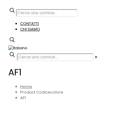
CONTATTI
CHI SIAMO
✕
AF1
Home
Product Codicecolore
AF1