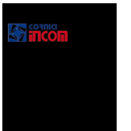
Via Puccini, 3
56010, Vicopisano (PI) - Italy
PEC: corniciincom@legalmail.it
P.IVA 01467520506
REA: PI - 129891
Informativa di cui alla legge 4.8.2017, n. 124, art. 1, co.
125-129
Prodotti
CORNICI A PELLICOLA
CORNICI GRAFFIATE