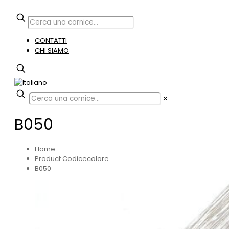
CONTATTI
CHI SIAMO
✕
B050
Home
Product Codicecolore
B050