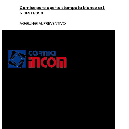
Cornice poro aperto stampata bianco art.
513FSTB050
AGGIUNGI AL PREVENTIVO
Via Puccini, 3
56010, Vicopisano (PI) - Italy
PEC: corniciincom@legalmail.it
P.IVA 01467520506
REA: PI - 129891
Informativa di cui alla legge 4.8.2017, n. 124, art. 1, co.
125-129