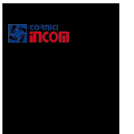
Via Puccini, 3
56010, Vicopisano (PI) - Italy
PEC: corniciincom@legalmail.it
P.IVA 01467520506
REA: PI - 129891
Informativa di cui alla legge 4.8.2017, n. 124, art. 1, co.
125-129
Prodotti
CORNICI A PELLICOLA
CORNICI GRAFFIATE