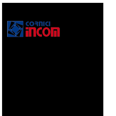
Via Puccini, 3
56010, Vicopisano (PI) - Italy
PEC: corniciincom@legalmail.it
P.IVA 01467520506
REA: PI - 129891
Informativa di cui alla legge 4.8.2017, n. 124, art. 1, co.
125-129
Prodotti
CORNICI A PELLICOLA
CORNICI GRAFFIATE