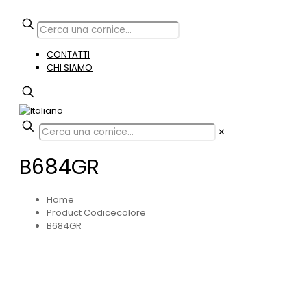
CONTATTI
CHI SIAMO
✕
B684GR
Home
Product Codicecolore
B684GR