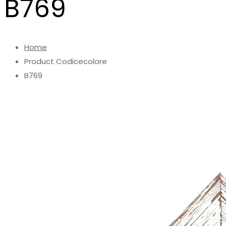
B769
Home
Product Codicecolore
B769