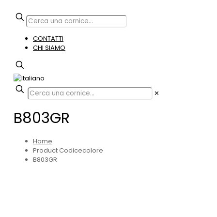
CONTATTI
CHI SIAMO
✕
B803GR
Home
Product Codicecolore
B803GR