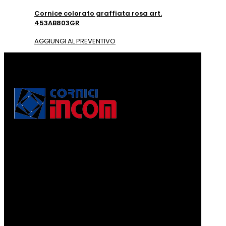
Cornice colorato graffiata rosa art.
453AB803GR
AGGIUNGI AL PREVENTIVO
Via Puccini, 3
56010, Vicopisano (PI) - Italy
PEC: corniciincom@legalmail.it
P.IVA 01467520506
REA: PI - 129891
Informativa di cui alla legge 4.8.2017, n. 124, art. 1, co.
125-129