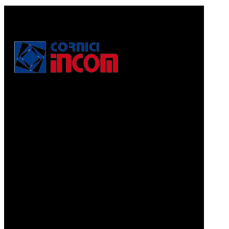
Via Puccini, 3
56010, Vicopisano (PI) - Italy
PEC: corniciincom@legalmail.it
P.IVA 01467520506
REA: PI - 129891
Informativa di cui alla legge 4.8.2017, n. 124, art. 1, co.
125-129
Prodotti
CORNICI A PELLICOLA
CORNICI GRAFFIATE