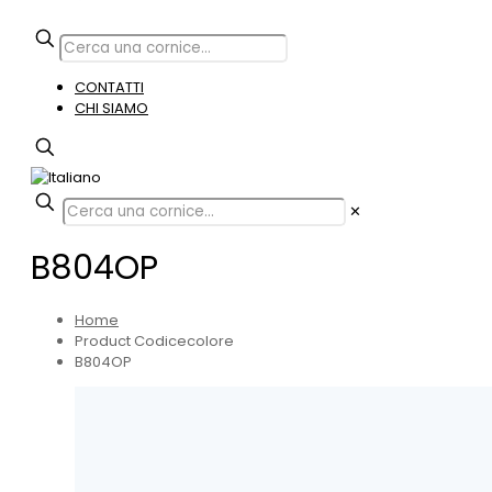
CONTATTI
CHI SIAMO
✕
B804OP
Home
Product Codicecolore
B804OP