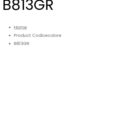
B813GR
Home
Product Codicecolore
B813GR