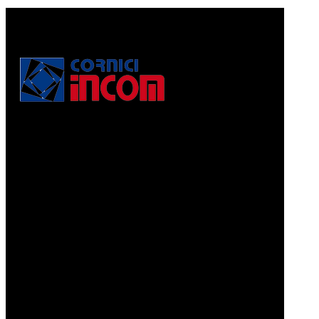
Via Puccini, 3
56010, Vicopisano (PI) - Italy
PEC: corniciincom@legalmail.it
P.IVA 01467520506
REA: PI - 129891
Informativa di cui alla legge 4.8.2017, n. 124, art. 1, co.
125-129
Prodotti
CORNICI A PELLICOLA
CORNICI GRAFFIATE