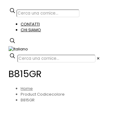
CONTATTI
CHI SIAMO
✕
B815GR
Home
Product Codicecolore
B815GR