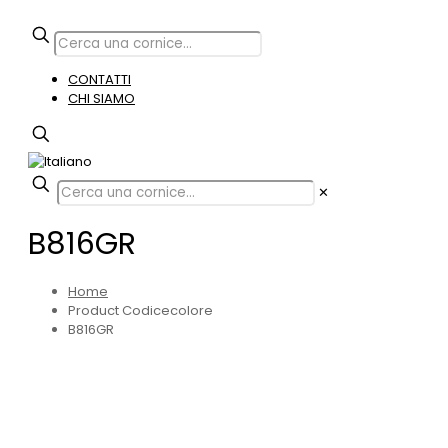
CONTATTI
CHI SIAMO
✕
B816GR
Home
Product Codicecolore
B816GR