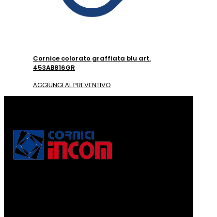
Cornice colorato graffiata blu art.
453AB816GR
AGGIUNGI AL PREVENTIVO
Via Puccini, 3
56010, Vicopisano (PI) - Italy
PEC: corniciincom@legalmail.it
P.IVA 01467520506
REA: PI - 129891