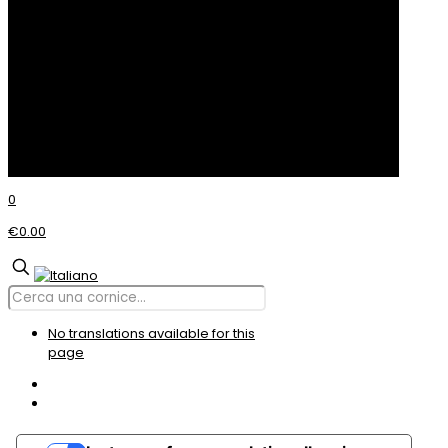
Cookie Policy
© Incom CORNICI
0
€0.00
No translations available for this
page