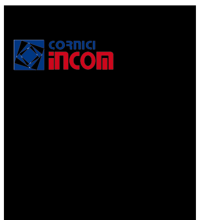
Via Puccini, 3
56010, Vicopisano (PI) - Italy
PEC: corniciincom@legalmail.it
P.IVA 01467520506
REA: PI - 129891
Informativa di cui alla legge 4.8.2017, n. 124, art. 1, co.
125-129
Prodotti
CORNICI A PELLICOLA
CORNICI GRAFFIATE