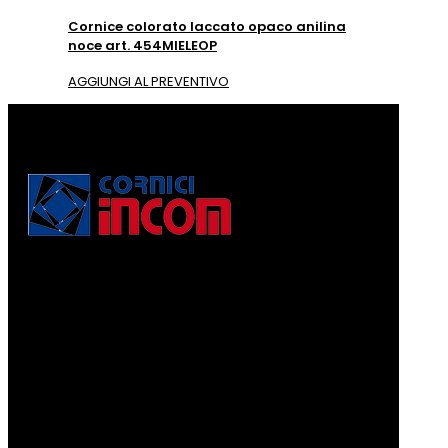
Cornice colorato laccato opaco anilina
noce art. 454MIELEOP
AGGIUNGI AL PREVENTIVO
Via Puccini, 3
56010, Vicopisano (PI) - Italy
PEC: corniciincom@legalmail.it
P.IVA 01467520506
REA: PI - 129891
Informativa di cui alla legge 4.8.2017, n. 124, art. 1, co.
125-129