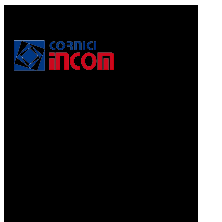
Via Puccini, 3
56010, Vicopisano (PI) - Italy
PEC: corniciincom@legalmail.it
P.IVA 01467520506
REA: PI - 129891
Informativa di cui alla legge 4.8.2017, n. 124, art. 1, co.
125-129
Prodotti
CORNICI A PELLICOLA
CORNICI GRAFFIATE