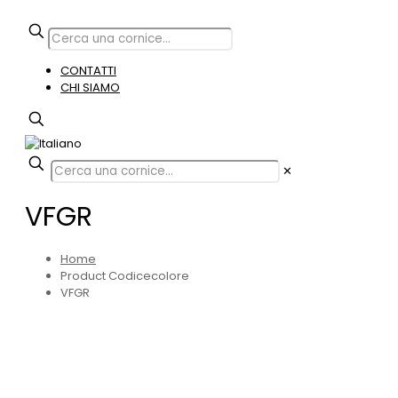
CONTATTI
CHI SIAMO
✕
VFGR
Home
Product Codicecolore
VFGR