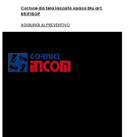
Cornice da tela laccato opaco blu art.
651F15OP
AGGIUNGI AL PREVENTIVO
Via Puccini, 3
56010, Vicopisano (PI) - Italy
PEC: corniciincom@legalmail.it
P.IVA 01467520506
REA: PI - 129891
Informativa di cui alla legge 4.8.2017, n. 124, art. 1, co.
125-129