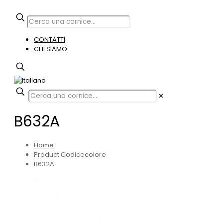
CONTATTI
CHI SIAMO
✕
B632A
Home
Product Codicecolore
B632A