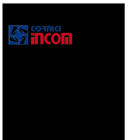
Via Puccini, 3
56010, Vicopisano (PI) - Italy
PEC: corniciincom@legalmail.it
P.IVA 01467520506
REA: PI - 129891
Informativa di cui alla legge 4.8.2017, n. 124, art. 1, co.
125-129
Prodotti
CORNICI A PELLICOLA
CORNICI GRAFFIATE