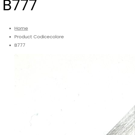
B777
Home
Product Codicecolore
B777