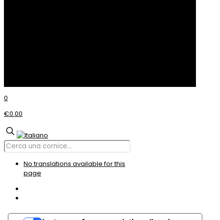
Cookie Policy
© Incom CORNICI
0
€0.00
No translations available for this
page