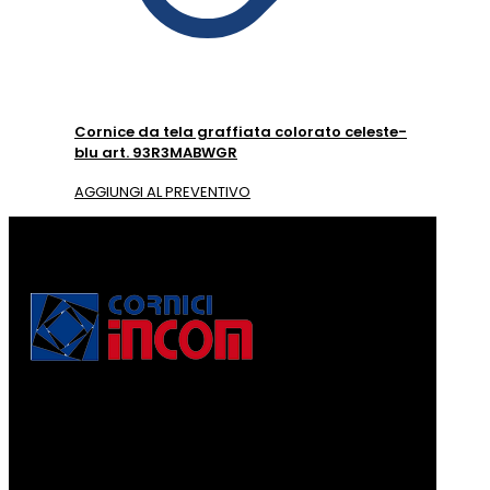
Cornice da tela graffiata colorato celeste-
blu art. 93R3MABWGR
AGGIUNGI AL PREVENTIVO
Via Puccini, 3
56010, Vicopisano (PI) - Italy
PEC: corniciincom@legalmail.it
P.IVA 01467520506
REA: PI - 129891