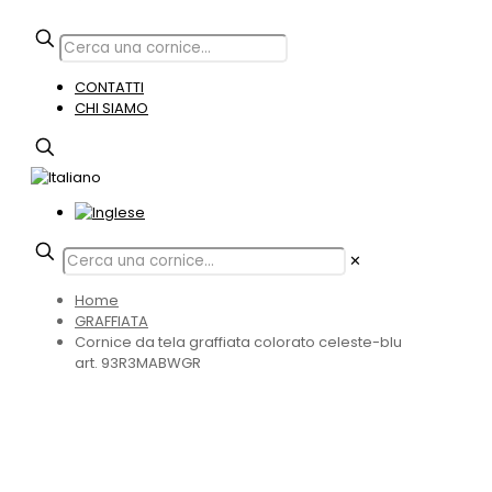
CONTATTI
CHI SIAMO
✕
Home
GRAFFIATA
Cornice da tela graffiata colorato celeste-blu
art. 93R3MABWGR