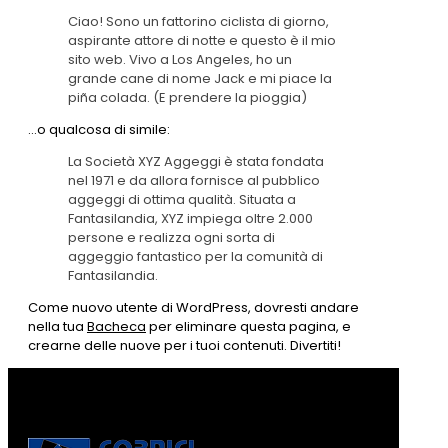
Ciao! Sono un fattorino ciclista di giorno,
aspirante attore di notte e questo è il mio
sito web. Vivo a Los Angeles, ho un
grande cane di nome Jack e mi piace la
piña colada. (E prendere la pioggia)
…o qualcosa di simile:
La Società XYZ Aggeggi è stata fondata
nel 1971 e da allora fornisce al pubblico
aggeggi di ottima qualità. Situata a
Fantasilandia, XYZ impiega oltre 2.000
persone e realizza ogni sorta di
aggeggio fantastico per la comunità di
Fantasilandia.
Come nuovo utente di WordPress, dovresti andare
nella tua
Bacheca
per eliminare questa pagina, e
crearne delle nuove per i tuoi contenuti. Divertiti!