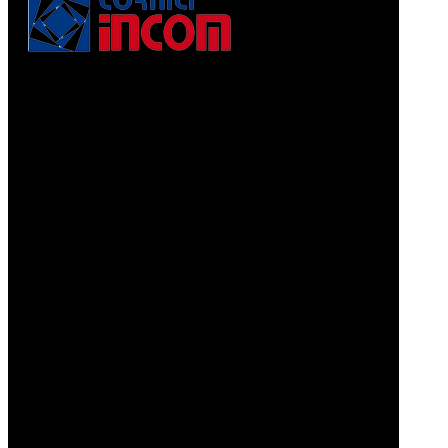
Via Puccini, 3
56010, Vicopisano (PI) - Italy
PEC: corniciincom@legalmail.it
P.IVA 01467520506
REA: PI - 129891
Informativa di cui alla legge 4.8.2017, n. 124, art. 1, co.
125-129
Prodotti
CORNICI A PELLICOLA
CORNICI GRAFFIATE
CORNICI ORO MACCHINA
CORNICI PORO APERTO
CORNICI PORO CHIUSO
Contatti