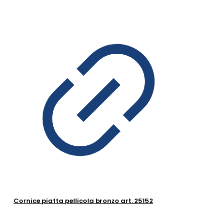
Cornice piatta pellicola bronzo art. 25152