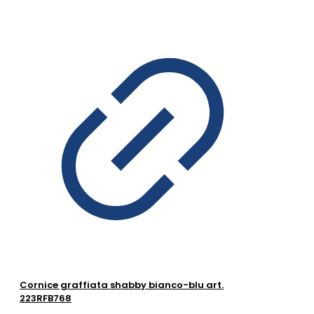
Cornice graffiata shabby bianco-blu art.
223RFB768