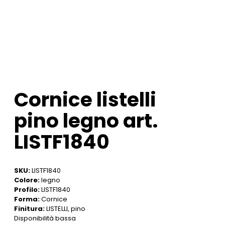
Cornice listelli
pino legno art.
LISTF1840
SKU:
LISTF1840
Colore:
legno
Profilo:
LISTF1840
Forma:
Cornice
Finitura:
LISTELLI, pino
Disponibilità bassa