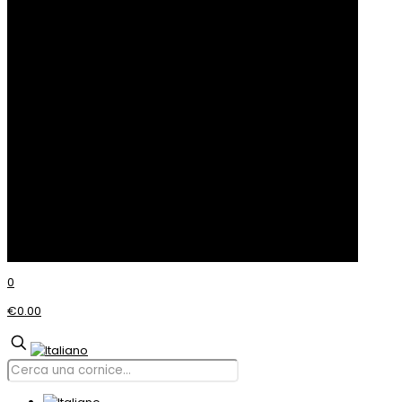
info@incom.it
Modulo di contatto
Come raggiungerci
Servizio Clienti
Privacy Policy
Cookie Policy
© Incom CORNICI
0
€0.00