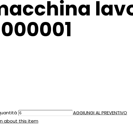
macchina lavo
10000001
quantità
AGGIUNGI AL PREVENTIVO
n about this item