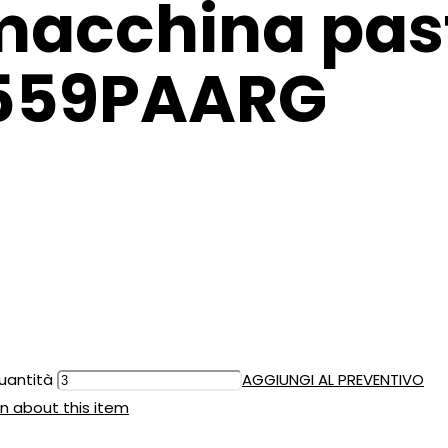
macchina past
 559PAARG
uantità
AGGIUNGI AL PREVENTIVO
n about this item