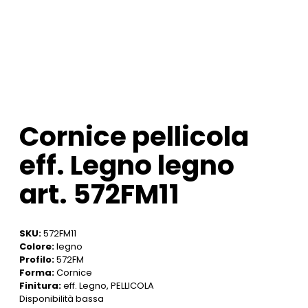
Cornice pellicola
eff. Legno legno
art. 572FM11
SKU:
572FM11
Colore:
legno
Profilo:
572FM
Forma:
Cornice
Finitura:
eff. Legno, PELLICOLA
Disponibilità bassa