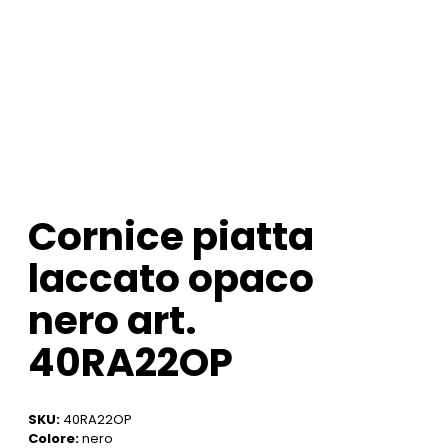
Cornice piatta
laccato opaco
nero art.
40RA22OP
SKU:
40RA22OP
Colore:
nero