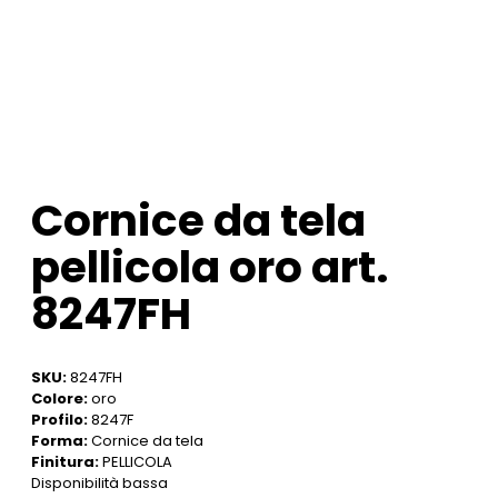
Cornice da tela
pellicola oro art.
8247FH
SKU:
8247FH
Colore:
oro
Profilo:
8247F
Forma:
Cornice da tela
Finitura:
PELLICOLA
Disponibilità bassa