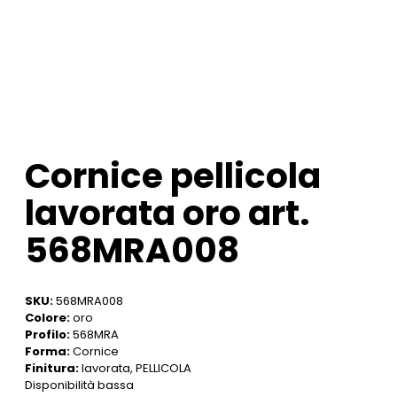
Cornice pellicola
lavorata oro art.
568MRA008
SKU:
568MRA008
Colore:
oro
Profilo:
568MRA
Forma:
Cornice
Finitura:
lavorata, PELLICOLA
Disponibilità bassa